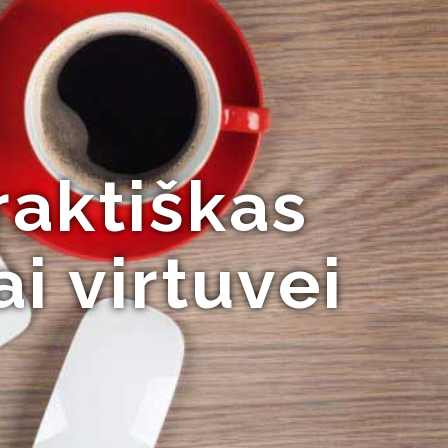
raktiškas
i virtuvei