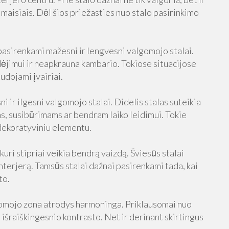
imaisiais. Dėl šios priežasties nuo stalo pasirinkimo
pasirenkami mažesni ir lengvesni valgomojo stalai.
udėjimui ir neapkrauna kambario. Tokiose situacijose
audojami įvairiai.
i ir ilgesni valgomojo stalai. Didelis stalas suteikia
ms, susibūrimams ar bendram laiko leidimui. Tokie
dekoratyviniu elementu.
kuri stipriai veikia bendrą vaizdą. Šviesūs stalai
interjerą. Tamsūs stalai dažnai pasirenkami tada, kai
to.
lgomojo zona atrodys harmoninga. Priklausomai nuo
 išraiškingesnio kontrasto. Net ir derinant skirtingus