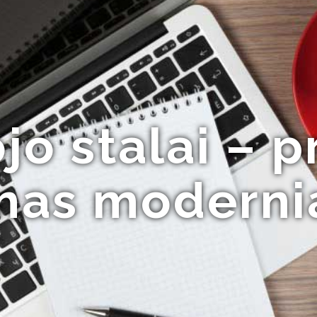
o stalai – p
mas modernia