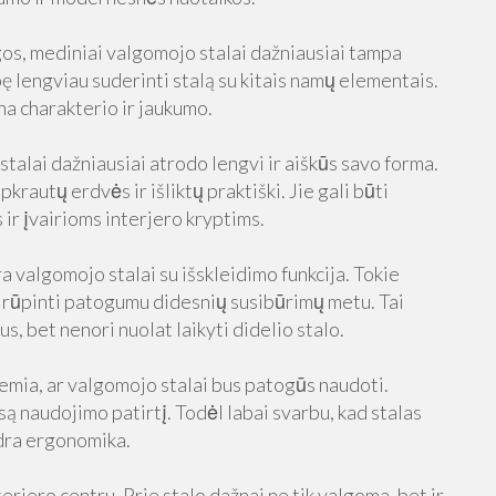
os, mediniai valgomojo stalai dažniausiai tampa
ę lengviau suderinti stalą su kitais namų elementais.
una charakterio ir jaukumo.
alai dažniausiai atrodo lengvi ir aiškūs savo forma.
krautų erdvės ir išliktų praktiški. Jie gali būti
ir įvairioms interjero kryptims.
 valgomojo stalai su išskleidimo funkcija. Tokie
asirūpinti patogumu didesnių susibūrimų metu. Tai
s, bet nenori nuolat laikyti didelio stalo.
 lemia, ar valgomojo stalai bus patogūs naudoti.
są naudojimo patirtį. Todėl labai svarbu, kad stalas
dra ergonomika.
rjero centru. Prie stalo dažnai ne tik valgoma, bet ir