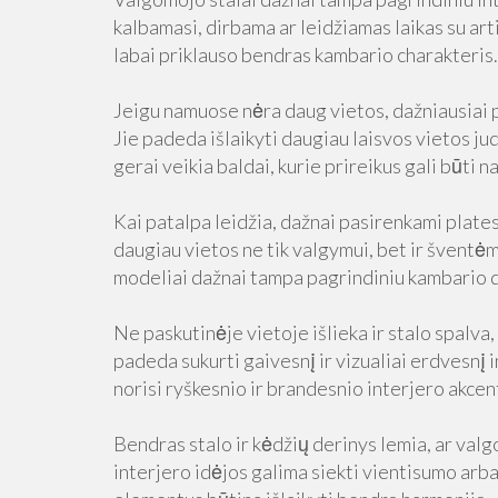
kalbamasi, dirbama ar leidžiamas laikas su art
labai priklauso bendras kambario charakteris.
Jeigu namuose nėra daug vietos, dažniausiai 
Jie padeda išlaikyti daugiau laisvos vietos j
gerai veikia baldai, kurie prireikus gali būti n
Kai patalpa leidžia, dažnai pasirenkami platesn
daugiau vietos ne tik valgymui, bet ir šventė
modeliai dažnai tampa pagrindiniu kambario 
Ne paskutinėje vietoje išlieka ir stalo spalva, 
padeda sukurti gaivesnį ir vizualiai erdvesnį 
norisi ryškesnio ir brandesnio interjero akcen
Bendras stalo ir kėdžių derinys lemia, ar va
interjero idėjos galima siekti vientisumo arba