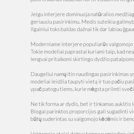
Jeigu interjere dominuoja natūralios medžiag
geriausiu pasirinkimu. Medis suteikia galimyb
Ilgainiui toks baldas dažnai tik dar labiau įga
Moderniame interjere populiarūs valgomojo st
Tokie modeliai paprastai kuriami taip, kad neap
lengvai pritaikomi skirtingo dydžio patalpoms 
Daugeliui namų itin naudingas pasirinkimas yra
modeliai leidžia taupyti vietą ir tuo pačiu p
ypač patogu tiems, kurie mėgsta priimti svečiu
Ne tik forma ar dydis, bet ir tinkamas aukštis
Blogai parinktos proporcijos gali sugadinti vi
būtų suderintas su valgomojo kėdėmis ir ben
Valgomojo stalai dažnai tampa pagrindiniu inte