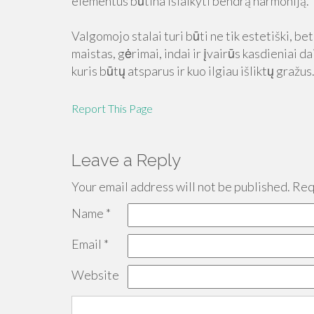
elementus būtina išlaikyti bendrą harmoniją.
Valgomojo stalai turi būti ne tik estetiški, be
maistas, gėrimai, indai ir įvairūs kasdieniai da
kuris būtų atsparus ir kuo ilgiau išliktų gražus
Report This Page
Leave a Reply
Your email address will not be published.
Requ
Name
*
Email
*
Website