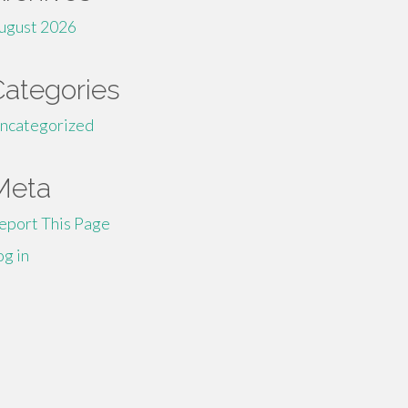
ugust 2026
Categories
ncategorized
Meta
eport This Page
og in