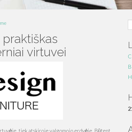
S
me
fo
 praktiškas
niai virtuvei
C
B
H
H
2
irtuvėje, tiek atskiroje valgomojo erdvėje. Būtent