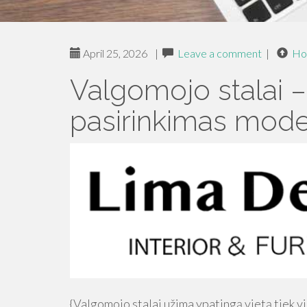
April 25, 2026
|
Leave a comment
|
Ho
Valgomojo stalai –
pasirinkimas moder
{Valgomojo stalai užima ypatingą vietą tiek v