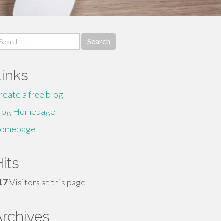
earch
r:
Links
reate a free blog
log Homepage
omepage
its
17
Visitors at this page
Archives