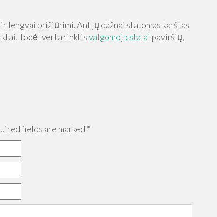
t ir lengvai prižiūrimi. Ant jų dažnai statomas karštas
iktai. Todėl verta rinktis
valgomojo stalai
paviršių,
.
ired fields are marked
*