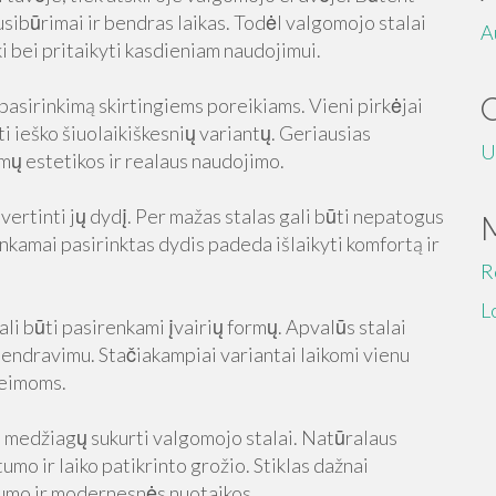
usibūrimai ir bendras laikas. Todėl valgomojo stalai
A
ški bei pritaikyti kasdieniam naudojimui.
pasirinkimą skirtingiems poreikiams. Vieni pirkėjai
ti ieško šiuolaikiškesnių variantų. Geriausias
U
amų estetikos ir realaus naudojimo.
vertinti jų dydį. Per mažas stalas gali būti nepatogus
inkamai pasirinktas dydis padeda išlaikyti komfortą ir
R
L
li būti pasirenkami įvairių formų. Apvalūs stalai
bendravimu. Stačiakampiai variantai laikomi vienu
šeimoms.
ių medžiagų sukurti valgomojo stalai. Natūralaus
umo ir laiko patikrinto grožio. Stiklas dažnai
gvumo ir modernesnės nuotaikos.