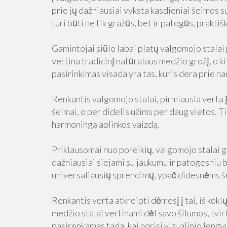
prie jų dažniausiai vyksta kasdieniai šeimos s
turi būti ne tik gražūs, bet ir patogūs, prakti
Gamintojai siūlo labai platų valgomojo stalai 
vertina tradicinį natūralaus medžio grožį, o ki
pasirinkimas visada yra tas, kuris dera prie n
Renkantis valgomojo stalai, pirmiausia verta į
šeimai, o per didelis užims per daug vietos. T
harmoningą aplinkos vaizdą.
Priklausomai nuo poreikių, valgomojo stalai ga
dažniausiai siejami su jaukumu ir patogesniu 
universaliausių sprendimų, ypač didesnėms 
Renkantis verta atkreipti dėmesį į tai, iš kok
medžio stalai vertinami dėl savo šilumos, tvirt
pasirenkamas tada, kai norisi vizualinio len