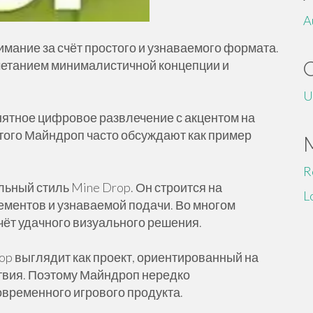
A
мание за счёт простого и узнаваемого формата.
четанием минималистичной концепции и
U
нятное цифровое развлечение с акцентом на
этого Майндроп часто обсуждают как пример
R
ьный стиль Mine Drop. Он строится на
L
ементов и узнаваемой подачи. Во многом
чёт удачного визуального решения.
op выглядит как проект, ориентированный на
твия. Поэтому Майндроп нередко
временного игрового продукта.