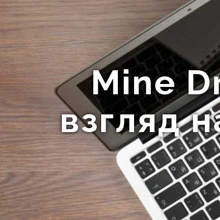
Mine D
взгляд н