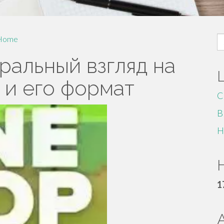
S
Home
fo
ральный взгляд на
 и его формат
C
B
H
H
1