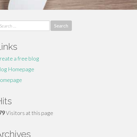
earch
r:
Links
reate a free blog
log Homepage
omepage
its
79
Visitors at this page
Archives