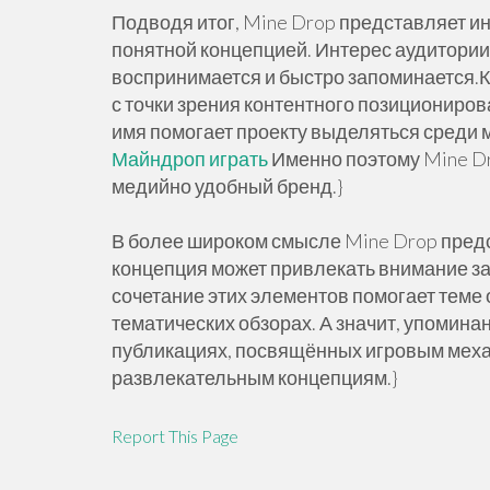
Подводя итог, Mine Drop представляет ин
понятной концепцией. Интерес аудитории к
воспринимается и быстро запоминается.К
с точки зрения контентного позициониров
имя помогает проекту выделяться среди
Майндроп играть
Именно поэтому Mine Dr
медийно удобный бренд.}
В более широком смысле Mine Drop предс
концепция может привлекать внимание з
сочетание этих элементов помогает теме 
тематических обзорах. А значит, упомина
публикациях, посвящённых игровым мех
развлекательным концепциям.}
Report This Page