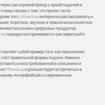
терес как игровой бренд с яркой подачей и
 нему связан с тем, что проект легко
роме того, Minedrop интересно рассматривать и
ания. Короткое, звучное и тематически понятное
 множества схожих цифровых продуктов.
op нередко воспринимается как заметный и
тавляет собой пример того, как лаконичная
а счёт правильной формы подачи. Именно
оставаться востребованной в описаниях и
ние Minedrop и дальше будет встречаться в
аникам, интерфейсам и современным