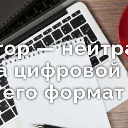
rop — нейт
а цифровой
его формат