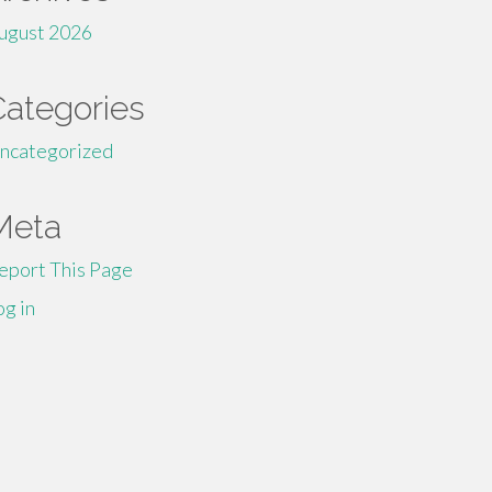
ugust 2026
Categories
ncategorized
Meta
eport This Page
og in